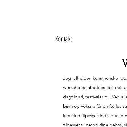
Kontakt
Jeg afholder kunstneriske 
workshops afholdes på mit atel
dagtilbud, festivaler o.l.
Ved all
børn og voksne får en fælles san
kan altid tilpasses individuell
tilpasset til netop dine behov, v