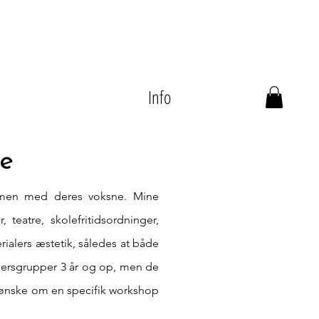
Info
e
mmen med deres voksne. Mine
teatre, skolefritidsordninger,
alers æstetik, således at både
dersgrupper 3 år og op, men de
et ønske om en specifik workshop