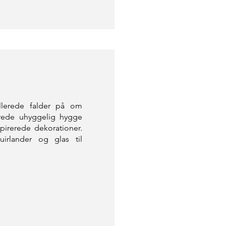
llerede falder på om
prede uhyggelig hygge
pirerede dekorationer.
rlander og glas til