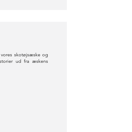
r vores skotøjsæske og
storier ud fra æskens