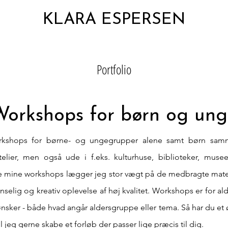
KLARA ESPERSEN
Portfolio
Workshops for børn og ung
workshops for børne- og ungegrupper alene samt børn sa
ier, men også ude i f.eks. kulturhuse, biblioteker, museer, 
e mine workshops lægger jeg stor vægt på de medbragte materi
selig og kreativ oplevelse af høj kvalitet.
Workshops er for al
e ønsker - både hvad angår aldersgruppe eller tema. Så har du 
il jeg gerne skabe et forløb der passer lige præcis til dig.