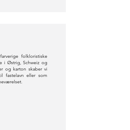
rverige folkloristiske
ne i Østrig, Schweiz og
er og karton skaber vi
il fastelavn eller som
neværelset.